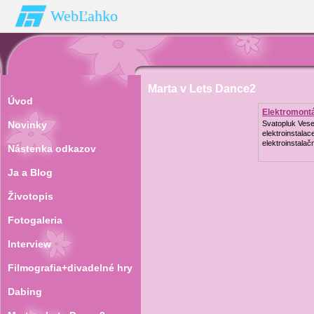
WebĽahko
Marta v Lets Dance2
Úvod
Elektromont
Novinky
Svatopluk Vese
elektroinstalac
elektroinstalačn
Nástenka odkazov
Ja a Blog
Životopis
Fotogaleria
Interview
Filmografia+divadelné hry
Dabing