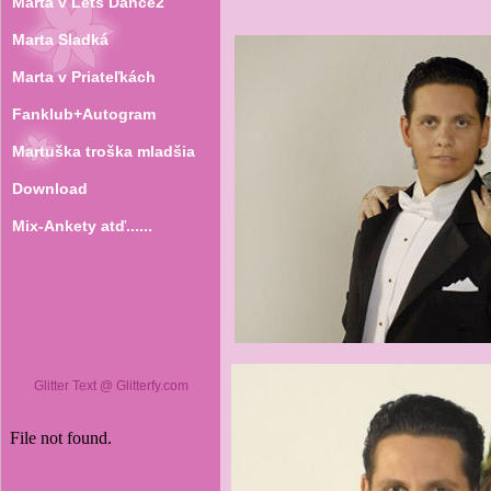
Marta v Lets Dance2
Marta Sladká
Marta v Priateľkách
Fanklub+Autogram
Martuška troška mladšia
Download
Mix-Ankety atď......
Glitter Text @ Glitterfy.com