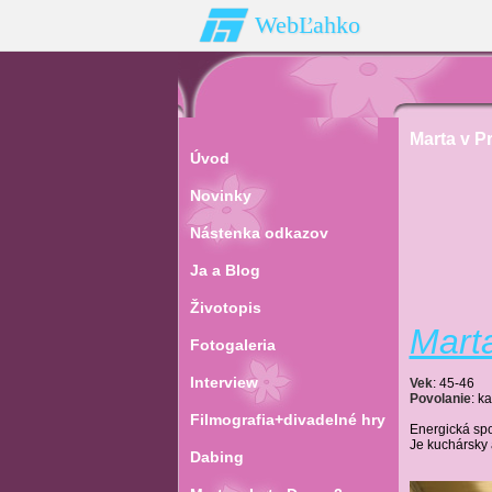
WebĽahko
Marta v P
Úvod
Novinky
Nástenka odkazov
Ja a Blog
Životopis
Mart
Fotogaleria
Interview
Vek
: 45-46
Povolanie
: k
Filmografia+divadelné hry
Energická spo
Je kuchársky 
Dabing