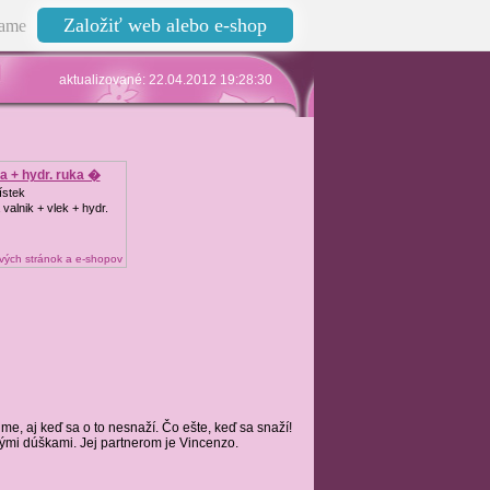
Založiť web alebo e-shop
ame
aktualizované: 22.04.2012 19:28:30
a + hydr. ruka �
ístek
valnik + vlek + hydr.
ých stránok a e-shopov
e, aj keď sa o to nesnaží. Čo ešte, keď sa snaží!
nými dúškami. Jej partnerom je Vincenzo.