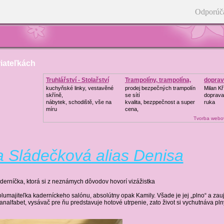
Odporúč
riateľkách
Truhlářství - Stolařství
Trampolíny, trampolína,
doprav
kuchyňské linky, vestavěné
prodej bezpečných trampolín
Milan Kř
skříně,
se sítí
doprava 
nábytek, schodiště, vše na
kvalita, bezppečnost a super
ruka
míru
cena,
Tvorba webov
a Sládečková alias Denisa
aderníčka, ktorá si z neznámych dôvodov hovorí vizážistka
lumajiteľka kaderníckeho salónu, absolútny opak Kamily. Všade je jej „plno“ a zaujm
analfabet, vysávač pre ňu predstavuje hotové utrpenie, zato život si vychutnáva pl