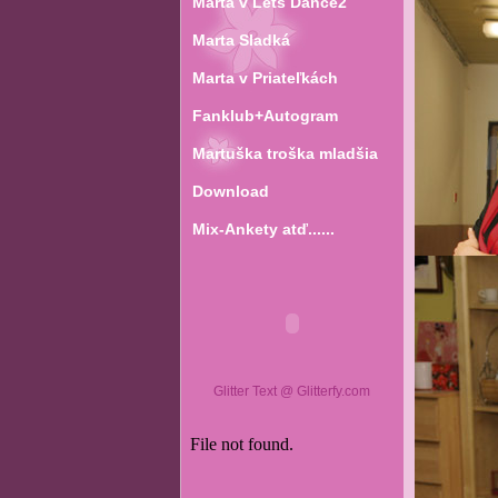
Marta v Lets Dance2
Marta Sladká
Marta v Priateľkách
Fanklub+Autogram
Martuška troška mladšia
Download
Mix-Ankety atď......
Glitter Text @ Glitterfy.com