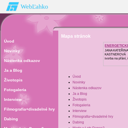
WebĽahko
Mapa stránok
Úvod
ENERGETICK
Novinky
JANA KATEŘIN
KASTNEROVÁ
tvorba na přání, 
Nástenka odkazov
Ja a Blog
Úvod
Životopis
Novinky
Nástenka odkazov
Fotogaleria
Ja a Blog
Interview
Životopis
Fotogaleria
Filmografia+divadelné hry
Interview
Filmografia+divadelné hry
Dabing
Dabing